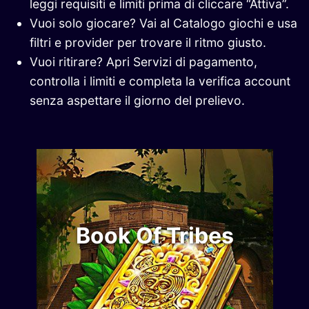
leggi requisiti e limiti prima di cliccare “Attiva”.
Vuoi solo giocare? Vai al Catalogo giochi e usa
filtri e provider per trovare il ritmo giusto.
Vuoi ritirare? Apri Servizi di pagamento,
controlla i limiti e completa la verifica account
senza aspettare il giorno del prelievo.
Book Of Tribes