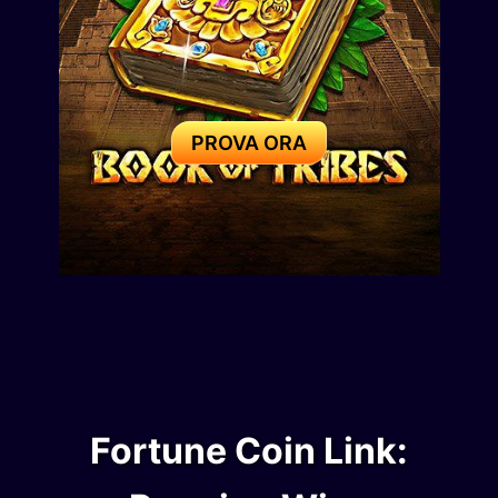
PROVA ORA
Fortune Coin Link: