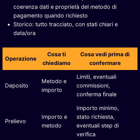
coerenza dati e proprietà del metodo di
pagamento quando richiesto
Storico: tutto tracciato, con stati chiari e
data/ora
Cosa ti
Cosa vedi prima di
Operazione
chiediamo
confermare
Limiti, eventuali
Metodo e
Deposito
commissioni,
importo
conferma finale
Importo minimo,
Importo e
stato richiesta,
Prelievo
metodo
eventuali step di
verifica