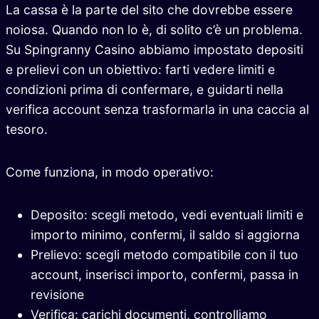
La cassa è la parte del sito che dovrebbe essere
noiosa. Quando non lo è, di solito c’è un problema.
Su Spingranny Casino abbiamo impostato depositi
e prelievi con un obiettivo: farti vedere limiti e
condizioni prima di confermare, e guidarti nella
verifica account senza trasformarla in una caccia al
tesoro.
Come funziona, in modo operativo:
Deposito: scegli metodo, vedi eventuali limiti e
importo minimo, confermi, il saldo si aggiorna
Prelievo: scegli metodo compatibile con il tuo
account, inserisci importo, confermi, passa in
revisione
Verifica: carichi documenti, controlliamo