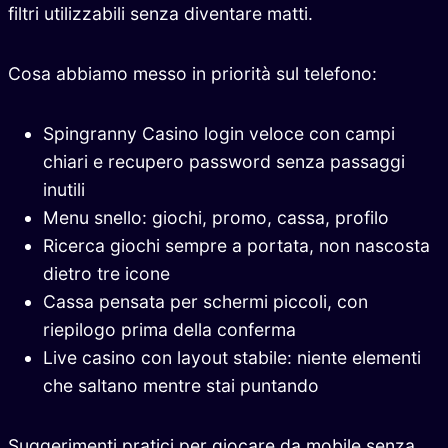
filtri utilizzabili senza diventare matti.
Cosa abbiamo messo in priorità sul telefono:
Spingranny Casino login veloce con campi
chiari e recupero password senza passaggi
inutili
Menu snello: giochi, promo, cassa, profilo
Ricerca giochi sempre a portata, non nascosta
dietro tre icone
Cassa pensata per schermi piccoli, con
riepilogo prima della conferma
Live casino con layout stabile: niente elementi
che saltano mentre stai puntando
Suggerimenti pratici per giocare da mobile senza