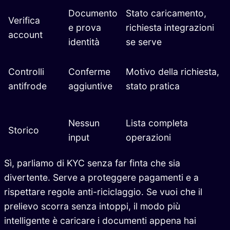
Documento
Stato caricamento,
Verifica
e prova
richiesta integrazioni
account
identità
se serve
Controlli
Conferme
Motivo della richiesta,
antifrode
aggiuntive
stato pratica
Nessun
Lista completa
Storico
input
operazioni
Sì, parliamo di KYC senza far finta che sia
divertente. Serve a proteggere pagamenti e a
rispettare regole anti-riciclaggio. Se vuoi che il
prelievo scorra senza intoppi, il modo più
intelligente è caricare i documenti appena hai