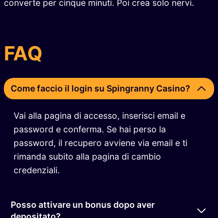
converte per cinque minuti. Poi crea solo nervi.
FAQ
Come faccio il login su Spingranny Casino?
Vai alla pagina di accesso, inserisci email e
password e conferma. Se hai perso la
password, il recupero avviene via email e ti
rimanda subito alla pagina di cambio
credenziali.
Posso attivare un bonus dopo aver
depositato?