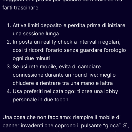
farti trascinare
Attiva limiti deposito e perdita prima di iniziare
una sessione lunga
Imposta un reality check a intervalli regolari,
così ti ricordi l’orario senza guardare l’orologio
ogni due minuti
Se usi rete mobile, evita di cambiare
connessione durante un round live: meglio
chiudere e rientrare tra una mano e l’altra
Usa preferiti nel catalogo: ti crea una lobby
personale in due tocchi
Una cosa che non facciamo: riempire il mobile di
banner invadenti che coprono il pulsante “gioca”. Sì,