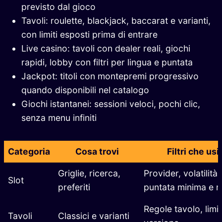
previsto dal gioco
Tavoli: roulette, blackjack, baccarat e varianti,
con limiti esposti prima di entrare
Live casino: tavoli con dealer reali, giochi
rapidi, lobby con filtri per lingua e puntata
Jackpot: titoli con montepremi progressivo
quando disponibili nel catalogo
Giochi istantanei: sessioni veloci, pochi clic,
senza menu infiniti
Categoria
Cosa trovi
Filtri che u
Griglie, ricerca,
Provider, volatilità
Slot
preferiti
puntata minima e 
Regole tavolo, limit
Tavoli
Classici e varianti