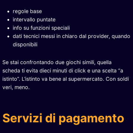
regole base
intervallo puntate
info su funzioni speciali
dati tecnici messi in chiaro dal provider, quando
disponibili
Se stai confrontando due giochi simili, quella
scheda ti evita dieci minuti di click e una scelta “a
istinto”. L’istinto va bene al supermercato. Con soldi
veri, meno.
Servizi di pagamento